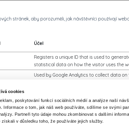
vých stránek, aby porozuměli, jak návštěvníci používají webo
l
Účel
Registers a unique ID that is used to generat
statistical data on how the visitor uses the w
Used by Google Analytics to collect data on 
number of times a user has visited the websi
well as dates for the first and most recent vis
ívá cookies
Used by Google Analytics to throttle request
reklam, poskytování funkcí sociálních médií a analýze naší návš
 Informace o tom, jak náš web používáte, sdílíme se svými par
analýzy. Partneři tyto údaje mohou zkombinovat s dalšími inform
Registers a unique ID that is used to generat
é získali v důsledku toho, že používáte jejich služby.
statistical data on how the visitor uses the w