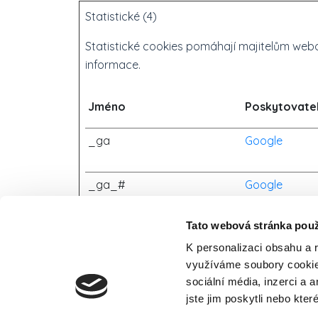
Statistické (4)
Statistické cookies pomáhají majitelům webo
informace.
Jméno
Poskytovate
_ga
Google
_ga_#
Google
Tato webová stránka použ
_gat
Google
K personalizaci obsahu a 
využíváme soubory cookie.
sociální média, inzerci a 
_gid
Google
jste jim poskytli nebo kter