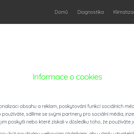
Domů
Diagnostika
Klimatiz
Informace o cookies
nalizaci obsahu a reklam, poskytování funkcí sociálních méd
používáte, sdílíme se svými partnery pro sociální média, inze
im poskytli nebo které získali v důsledku toho, že používáte je
u být používány webovými stránkami, aby učinily uživatelský 