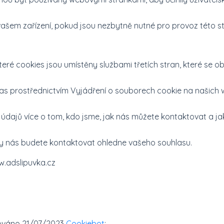
ašem zařízení, pokud jsou nezbytně nutné pro provoz této st
eré cookies jsou umístěny službami třetích stran, které se ob
hlas prostřednictvím Vyjádření o souborech cookie na našich
 údajů více o tom, kdo jsme, jak nás můžete kontaktovat a 
y nás budete kontaktovat ohledne vašeho souhlasu.
w.adslipuvka.cz
zováno 21/07/2023
Cookiebot
: