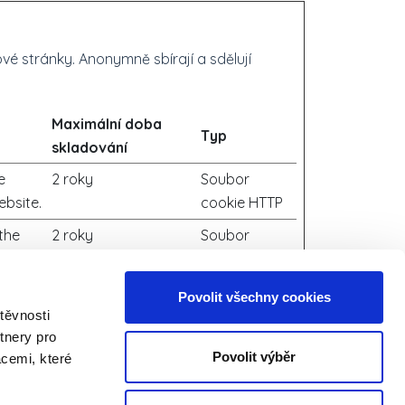
vé stránky. Anonymně sbírají a sdělují
Maximální doba
Typ
skladování
e
2 roky
Soubor
ebsite.
cookie HTTP
the
2 roky
Soubor
te as
cookie HTTP
it.
Povolit všechny cookies
 rate
1 den
Soubor
těvnosti
cookie HTTP
tnery pro
Povolit výběr
acemi, které
e
1 den
Soubor
ebsite.
cookie HTTP