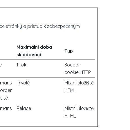
ace stránky a přístup k zabezpečeným
Maximální doba
Typ
skladování
e
1 rok
Soubor
cookie HTTP
humans
Trvalé
Místní úložiště
 order
HTML
site.
humans
Relace
Místní úložiště
HTML