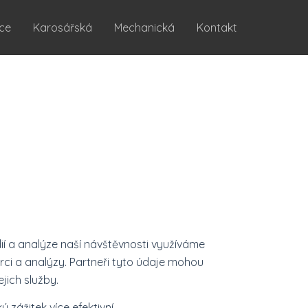
ace
Karosářská
Mechanická
Kontakt
ií a analýze naší návštěvnosti využíváme
rci a analýzy. Partneři tyto údaje mohou
jich služby.
zážitek více efektivní.